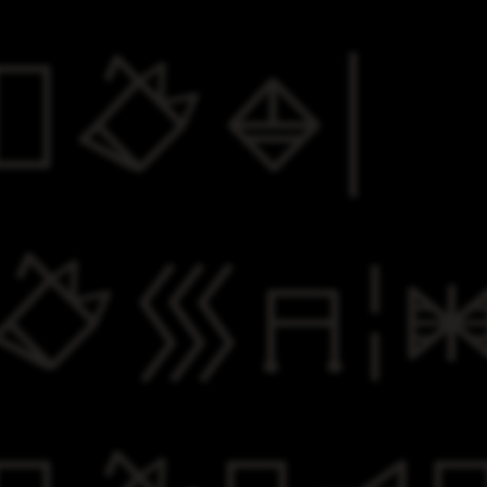
​
