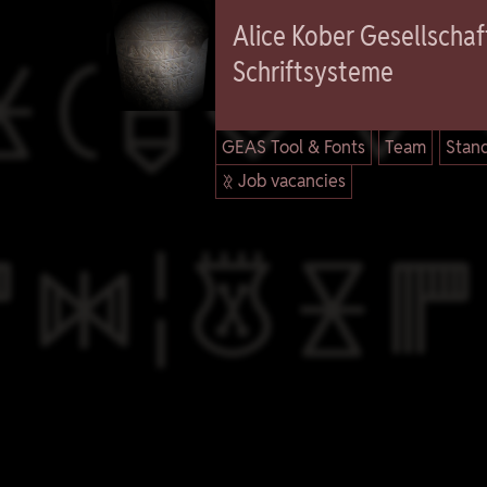

Alice Kober Gesellschaft
Schriftsysteme
GEAS Tool & Fonts
Team
Stand
 Job vacancies
