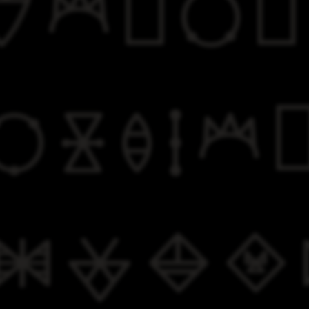


