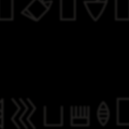

