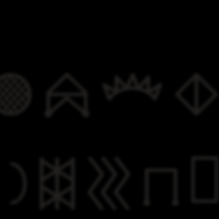

