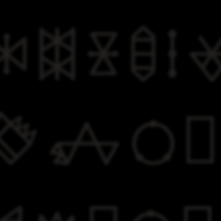

